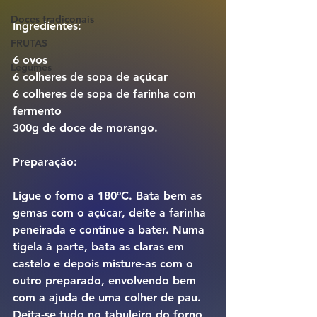
Doces tradiconais
Ingredientes:
FRUTAS
6 ovos
Legumes
6 colheres de sopa de açúcar
6 colheres de sopa de farinha com 
fermento
300g de doce de morango.
Preparação:
Ligue o forno a 180ºC. Bata bem as 
gemas com o açúcar, deite a farinha 
peneirada e continue a bater. Numa 
tigela à parte, bata as claras em 
castelo e depois misture-as com o 
outro preparado, envolvendo bem 
com a ajuda de uma colher de pau.
Deita-se tudo no tabuleiro do forno, 