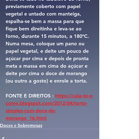
previamente coberto com papel 
vegetal e untado com manteiga, 
espalha-se bem a massa para que 
fique bem direitinha e leva-se ao 
forno, durante 15 minutos, a 180ºC.
Numa mesa, coloque um pano ou 
papel vegetal, e deite um pouco de 
açúcar por cima e depois de pronta 
meta a massa em cima do açúcar e 
deite por cima o doce de morango 
(ou outro a gosto) e enrole a torta.
FONTE E DIREITOS : 
https://cala-te-e-
come.blogspot.com/2012/04/torta-
simples-com-doce-de-
morango_16.html
Doces e Sobremesas