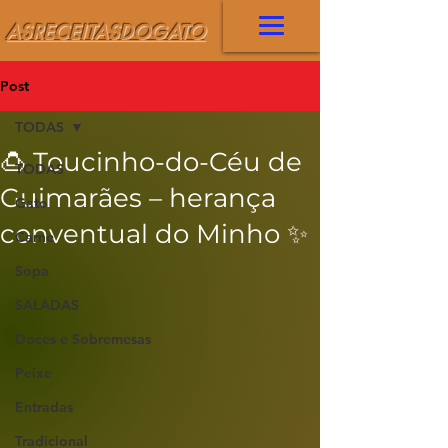
ASRECEITASDOGATO
Post
TODAS
🍮 Toucinho-do-Céu de
TODAS
Guimarães – herança
Gato
conventual do Minho ✨
Carne
Sopa
SALADAS
Doces e Sobremesas
Peixe
Entradas
Tradicional