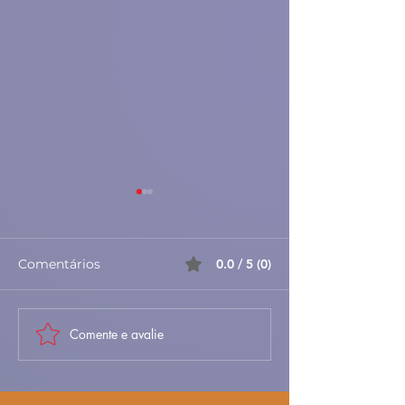
Comentários
0.0 / 5 (0)
Comente e avalie
Migas Alentejanas com
Pescada à Brás
Rojões, Farinheira e
Receita Rápida
Chouriço – Receita
Económica e S
Tradicional