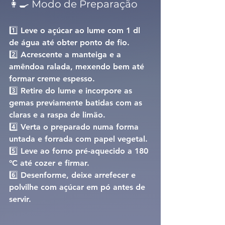
👩‍🍳 Modo de Preparação
1️⃣ Leve o açúcar ao lume com 1 dl 
de água até obter 
ponto de fio
.
2️⃣ Acrescente a manteiga e a 
amêndoa ralada, mexendo bem até 
formar creme espesso.
3️⃣ Retire do lume e incorpore as 
gemas previamente batidas com as 
claras e a raspa de limão.
4️⃣ Verta o preparado numa forma 
untada e forrada com papel vegetal.
5️⃣ Leve ao forno pré-aquecido a 180 
ºC até cozer e firmar.
6️⃣ Desenforme, deixe arrefecer e 
polvilhe com açúcar em pó antes de 
servir.