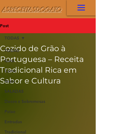
ASRECEITASDOGATO
Post
TODAS
Cozido de Grão à
TODAS
Portuguesa – Receita
Gato
Tradicional Rica em
Carne
Sabor e Cultura
Sopa
SALADAS
Doces e Sobremesas
Peixe
Entradas
Tradicional