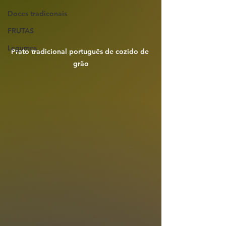
Doces tradiconais
FRUTAS
Legumes
Prato tradicional português de cozido de 
grão