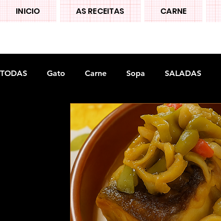
INICIO
AS RECEITAS
CARNE
TODAS
Gato
Carne
Sopa
SALADAS
Doces tradiconais
FRUTAS
Legumes