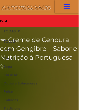
ASRECEITASDOGATO
Post
TODAS
🥕 Creme de Cenoura
TODAS
com Gengibre – Sabor e
Gato
Nutrição à Portuguesa
Carne
✨
Sopa
SALADAS
Doces e Sobremesas
Peixe
Entradas
Tradicional