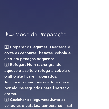
👩‍🍳 Modo de Preparação
1️⃣ 
Preparar os legumes: 
Descasca e 
corta as cenouras, batatas, cebola e 
alho em pedaços pequenos.
2️⃣ 
Refogar: 
Num tacho grande, 
aquece o azeite e refoga a cebola e 
o alho até ficarem dourados. 
Adiciona o gengibre ralado e mexe 
por alguns segundos para libertar o 
aroma.
3️⃣ 
Cozinhar os legumes: 
Junta as 
cenouras e batatas, tempera com sal 