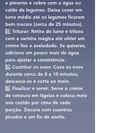
e pimenta e cobre com a água ou 
caldo de legumes. Deixa cozer em 
lume médio até os legumes ficarem 
bem macios (cerca de 25 minutos).
4️⃣ 
Triturar: 
Retira do lume e tritura 
com a varinha mágica até obter um 
creme liso e aveludado. Se quiseres, 
adiciona um pouco mais de água 
para ajustar a consistência.
5️⃣ 
Cozinhar os ovos: 
Coze os ovos 
durante cerca de 
8 a 10 minutos
, 
descasca-os e corta ao meio.
6️⃣ 
Finalizar e servir: 
Serve o creme 
de cenoura em tigelas e coloca meio 
ovo cozido por cima de cada 
porção. Decora com coentros 
picados e um fio de azeite.