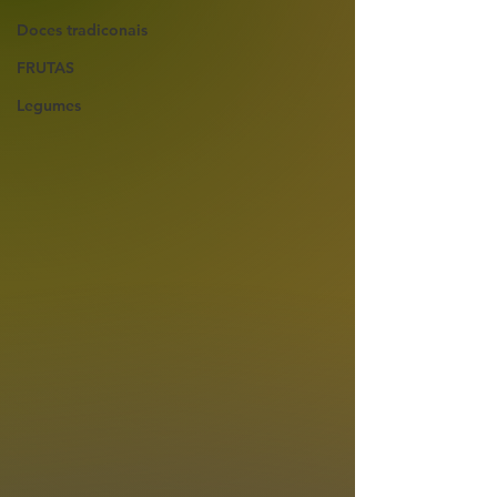
Doces tradiconais
FRUTAS
Legumes