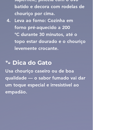
batido e 
decora com rodelas de 
chouriço por cima
.
Leva ao forno: 
Cozinha em 
forno pré-aquecido a 
200 
°C
 durante 
30 minutos
, até o 
topo estar dourado e o chouriço 
levemente crocante.
🐾 
Dica do Gato
Usa 
chouriço caseiro
 ou de boa 
qualidade — o sabor fumado vai dar 
um toque especial e irresistível ao 
empadão.