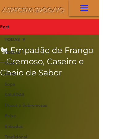
ASRECEITASDOGATO
Post
TODAS
🐔 Empadão de Frango
TODAS
– Cremoso, Caseiro e
Gato
Cheio de Sabor
Carne
Sopa
SALADAS
Doces e Sobremesas
Peixe
Entradas
Tradicional