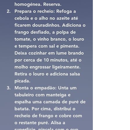
homogénea. Reserva.
Prepara o recheio: 
Refoga a 
cebola e o alho no azeite até 
ficarem douradinhos. Adiciona o 
frango desfiado, a polpa de 
tomate, o vinho branco, o louro 
e tempera com sal e pimenta. 
Deixa cozinhar em lume brando 
por cerca de 10 minutos, até o 
molho engrossar ligeiramente. 
Retira o louro e adiciona salsa 
picada.
Monta o empadão: 
Unta um 
tabuleiro com manteiga e 
espalha uma camada de puré de 
batata. Por cima, distribui o 
recheio de frango e cobre com 
o restante puré. Alisa a 
superfície, pincela com o ovo 