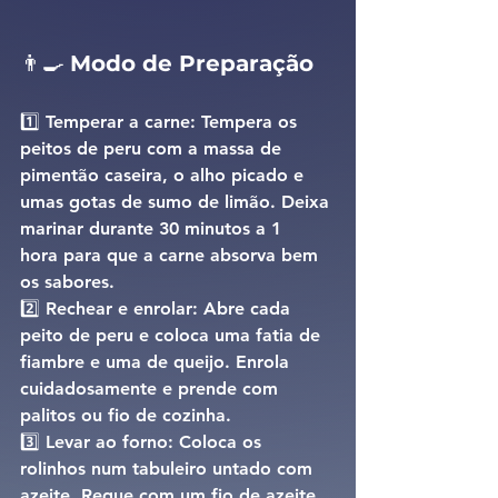
👨‍🍳 
Modo de Preparação
1️⃣ 
Temperar a carne: 
Tempera os 
peitos de peru com a 
massa de 
pimentão caseira
, o alho picado e 
umas gotas de sumo de limão. Deixa 
marinar durante 
30 minutos a 1 
hora
 para que a carne absorva bem 
os sabores.
2️⃣ 
Rechear e enrolar: 
Abre cada 
peito de peru e coloca uma fatia de 
fiambre e uma de queijo. Enrola 
cuidadosamente e prende com 
palitos ou fio de cozinha.
3️⃣ 
Levar ao forno: 
Coloca os 
rolinhos num tabuleiro untado com 
azeite. Regue com um fio de azeite 