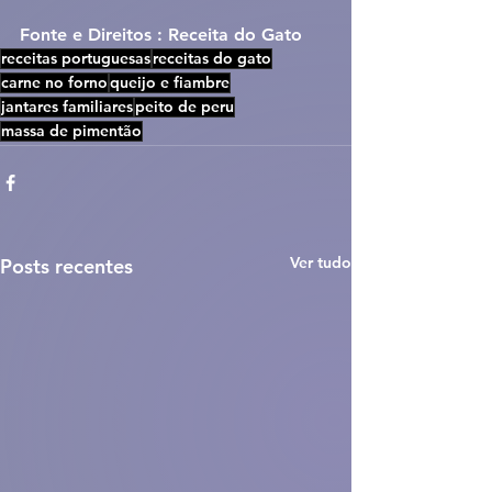
Fonte e Direitos : Receita do Gato
receitas portuguesas
receitas do gato
carne no forno
queijo e fiambre
jantares familiares
peito de peru
massa de pimentão
Ver tudo
Posts recentes