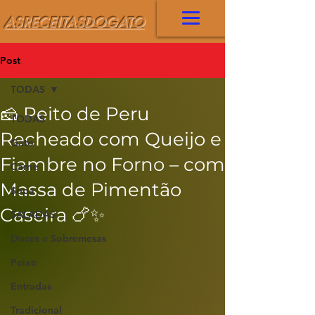
ASRECEITASDOGATO
Post
TODAS
🧀 Peito de Peru
TODAS
Recheado com Queijo e
Gato
Fiambre no Forno – com
Carne
Massa de Pimentão
Sopa
Caseira 🍗✨
SALADAS
Doces e Sobremesas
Peixe
Entradas
Tradicional