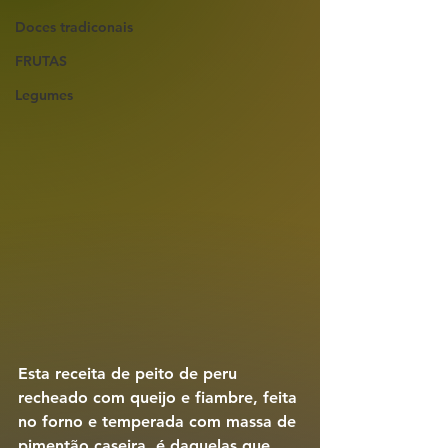
Doces tradiconais
FRUTAS
Legumes
Esta receita de 
peito de peru 
recheado com queijo e fiambre
, feita 
no forno e temperada com 
massa de 
pimentão caseira
, é daquelas que 