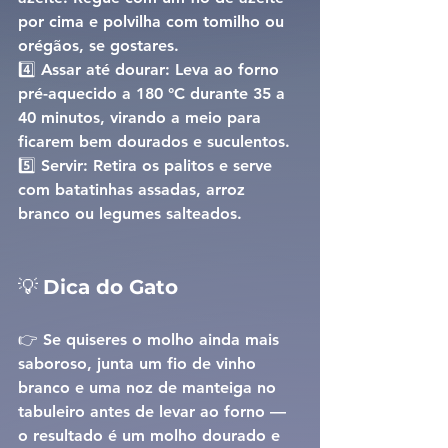
por cima e polvilha com tomilho ou 
orégãos, se gostares.
4️⃣ 
Assar até dourar: 
Leva ao 
forno 
pré-aquecido a 180 °C
 durante 
35 a 
40 minutos
, virando a meio para 
ficarem bem dourados e suculentos.
5️⃣ 
Servir: 
Retira os palitos e serve 
com 
batatinhas assadas
, 
arroz 
branco
 ou 
legumes salteados
.
💡 
Dica do Gato
👉 Se quiseres o molho ainda mais 
saboroso, junta 
um fio de vinho 
branco
 e uma 
noz de manteiga
 no 
tabuleiro antes de levar ao forno — 
o resultado é um molho dourado e 