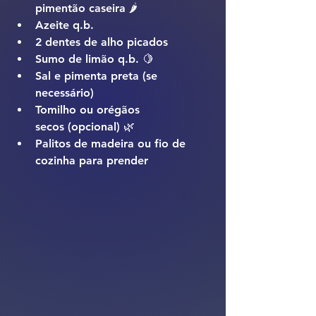
pimentão caseira
 🌶️
Azeite
 q.b.
2 dentes de alho picados
Sumo de limão
 q.b. 🍋
Sal e pimenta preta
 (se 
necessário)
Tomilho
 ou 
orégãos 
secos
 (opcional) 🌿
Palitos de madeira
 ou 
fio de 
cozinha
 para prender