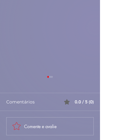
Comentários
0.0 / 5 (0)
Comente e avalie
🐐🍚 Maranho da Beira
🦀✨ Sapateira
Baixa – Tradicional,
Recheada à