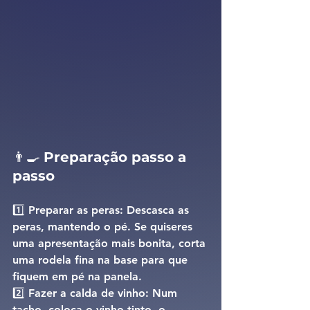
👨‍🍳 
Preparação passo a 
passo
1️⃣ 
Preparar as peras: 
Descasca as 
peras, mantendo o pé. Se quiseres 
uma apresentação mais bonita, corta 
uma rodela fina na base para que 
fiquem em pé na panela.
2️⃣ 
Fazer a calda de vinho: 
Num 
tacho, coloca o 
vinho tinto
, o 