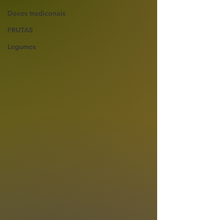
Doces tradiconais
FRUTAS
Legumes