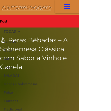
ASRECEITASDOGATO
Post
TODAS
🍐 Peras Bêbadas – A
TODAS
Sobremesa Clássica
Gato
com Sabor a Vinho e
Carne
Canela
Sopa
SALADAS
Doces e Sobremesas
Peixe
Entradas
Tradicional