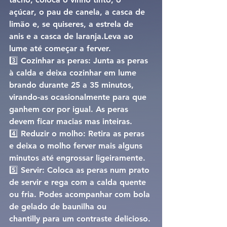
açúcar
, o 
pau de canela
, a 
casca de 
limão
 e, se quiseres, a 
estrela de 
anis
 e a 
casca de laranja
.Leva ao 
lume até começar a ferver.
3️⃣ 
Cozinhar as peras: 
Junta as peras 
à calda e deixa cozinhar em lume 
brando durante 
25 a 35 minutos
, 
virando-as ocasionalmente para que 
ganhem cor por igual. As peras 
devem ficar macias mas inteiras.
4️⃣ 
Reduzir o molho: 
Retira as peras 
e deixa o molho ferver mais alguns 
minutos até engrossar ligeiramente.
5️⃣ 
Servir: 
Coloca as peras num prato 
de servir e rega com a calda quente 
ou fria. Podes acompanhar com 
bola 
de gelado de baunilha
 ou 
chantilly
 para um contraste delicioso.