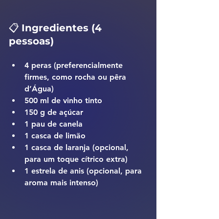
📋 
Ingredientes (4 
pessoas)
4 
peras
 (preferencialmente 
firmes, como rocha ou pêra 
d’Água)
500 ml de 
vinho tinto
150 g de 
açúcar
1 
pau de canela
1 
casca de limão
1 
casca de laranja
 (opcional, 
para um toque cítrico extra)
1 
estrela de anis
 (opcional, para 
aroma mais intenso)