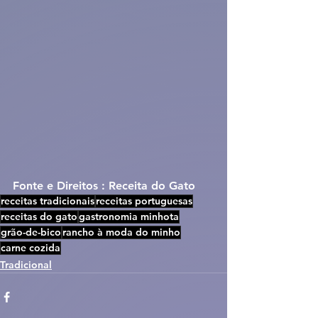
Fonte e Direitos : Receita do Gato
receitas tradicionais
receitas portuguesas
receitas do gato
gastronomia minhota
grão-de-bico
rancho à moda do minho
carne cozida
Tradicional