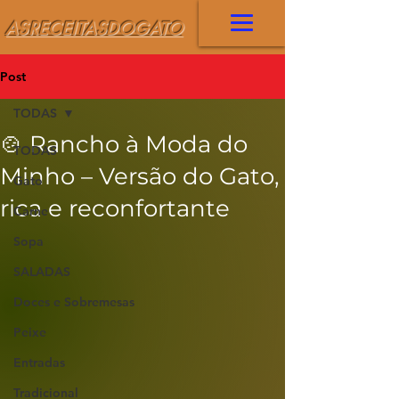
ASRECEITASDOGATO
Post
TODAS
🍲 Rancho à Moda do
TODAS
Minho – Versão do Gato,
Gato
rica e reconfortante
Carne
Sopa
SALADAS
Doces e Sobremesas
Peixe
Entradas
Tradicional