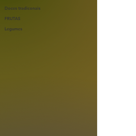
Doces tradiconais
FRUTAS
Legumes