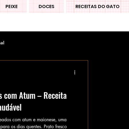
PEIXE
DOCES
RECEITAS DO GATO
nal
s com Atum – Receita
audável
heados com atum e maionese, uma
l para os dias quentes. Prato fresco