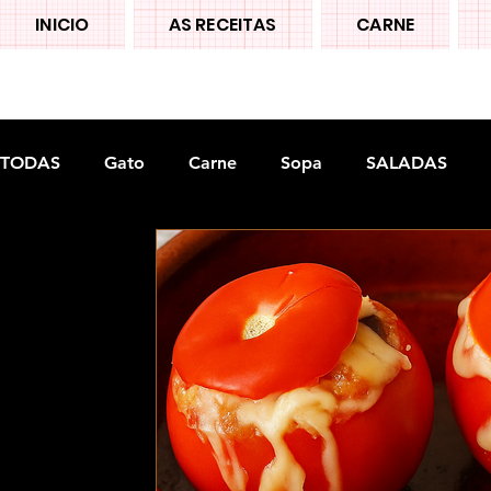
INICIO
AS RECEITAS
CARNE
TODAS
Gato
Carne
Sopa
SALADAS
Doces tradiconais
FRUTAS
Legumes