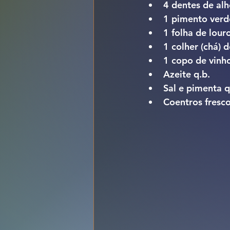
4 
dentes de al
1 
pimento verd
1 
folha de lour
1 colher (chá) d
1 copo de 
vinh
Azeite q.b.
Sal e pimenta q
Coentros fresc