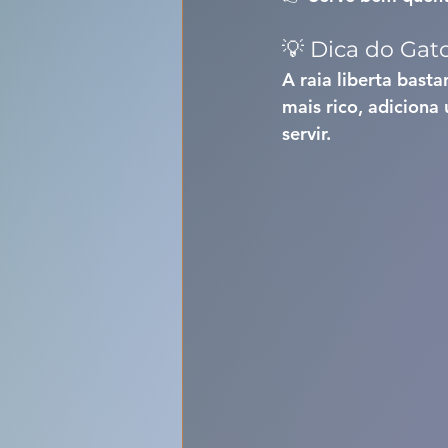
💡 Dica do Gat
A raia liberta bast
mais rico, adiciona
servir.