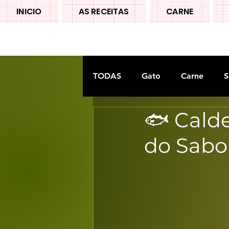
INICIO
AS RECEITAS
CARNE
TODAS
Gato
Carne
S
🐟 Calde
Doces tradiconais
FRUTA
do Sabo