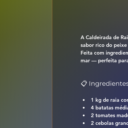
A 
Caldeirada de Ra
sabor rico do peix
Feita com ingredien
mar — perfeita para
📋 Ingrediente
1 kg de 
raia c
4 
batatas médi
2 
tomates mad
2 
cebolas gran