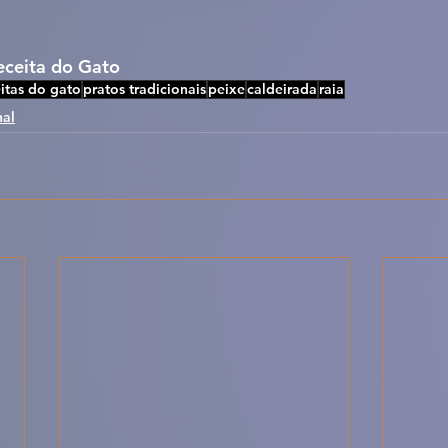
Receita do Gato
itas do gato
pratos tradicionais
peixe
caldeirada
raia
nal