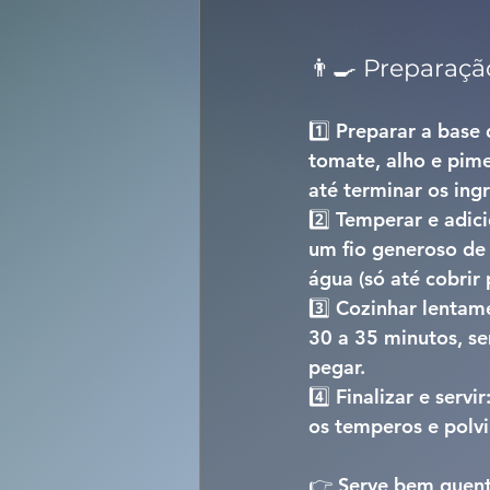
👨‍🍳 Preparaçã
1️⃣ 
Preparar a base 
tomate, alho e pime
até terminar os ing
2️⃣ 
Temperar e adici
um fio generoso de 
água (só até cobrir 
3️⃣ 
Cozinhar lentame
30 a 35 minutos
, s
pegar.
4️⃣ 
Finalizar e servir:
os temperos e polvi
👉 Serve bem quent