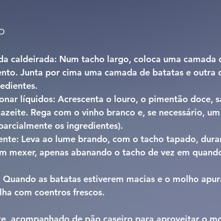
o
da caldeirada: 
Num tacho largo, coloca uma camada d
nto. Junta por cima uma camada de batatas e outra d
redientes.
onar líquidos: 
Acrescenta o louro, o pimentão doce, s
azeite. Rega com o vinho branco e, se necessário, um
parcialmente os ingredientes).
nte: 
Leva ao lume brando, com o tacho tapado, duran
em mexer, apenas abanando o tacho de vez em quando
 
Quando as batatas estiverem macias e o molho apurad
lha com coentros frescos.
e, acompanhado de pão caseiro para aproveitar o mo