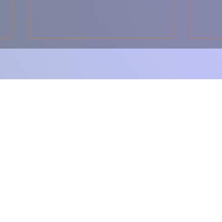
🍅 Molho Bolonhesa
Bac
Caseiro – O Segredo de
Rece
um Sabor Irresistível! 🇮🇹
Por
✨
Sab