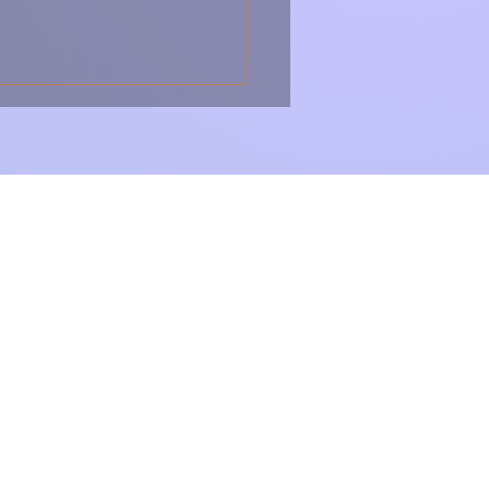
alhau com Natas –
ita Tradicional
tuguesa Cremosa e
orosa