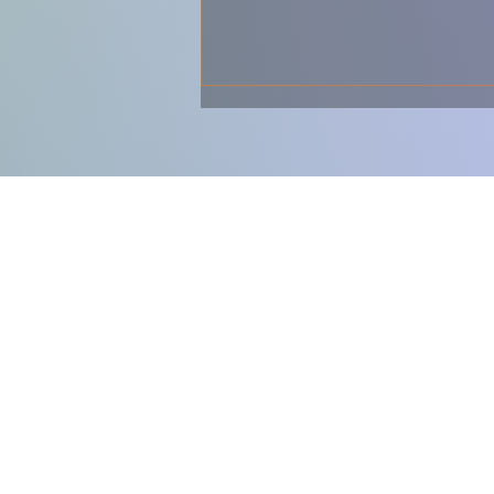
🥕 Rancho Vegetariano – o
sabor tradicional em
versão leve e sem carne 🌿