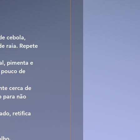
e cebola, 
e raia. Repete 
al, pimenta e 
 pouco de 
te cerca de 
 para não 
o, retifica 
lho.