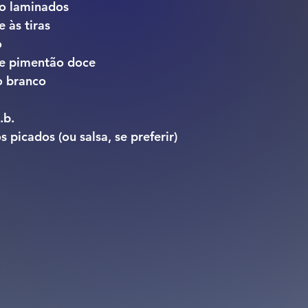
ho
 laminados
e
 às tiras
o
e 
pimentão doce
o branco
.b.
os
 picados (ou salsa, se preferir)