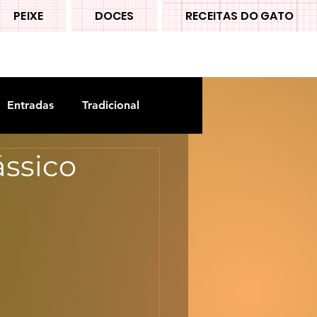
PEIXE
DOCES
RECEITAS DO GATO
Entradas
Tradicional
ássico