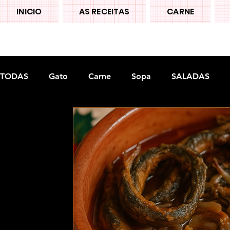
INICIO
AS RECEITAS
CARNE
TODAS
Gato
Carne
Sopa
SALADAS
Doces tradiconais
FRUTAS
Legumes