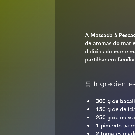
A 
Massada à Pesca
de aromas do mar e
delícias do mar e m
partilhar em família
🛒 Ingrediente
300 g de bacal
150 g de delíc
250 g de massa
1 pimento (ver
2 tomates madu