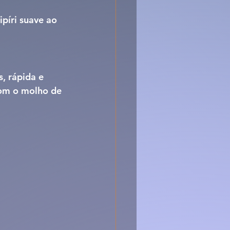
ripíri suave
 ao 
, rápida e 
com o molho de 