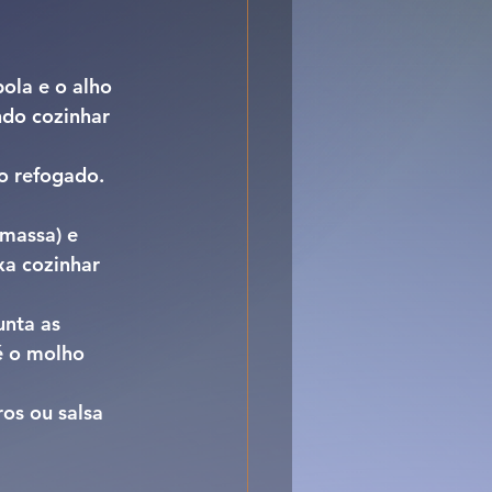
ola e o alho 
ndo cozinhar 
o refogado. 
massa) e 
xa cozinhar 
unta as 
é o molho 
os ou salsa 