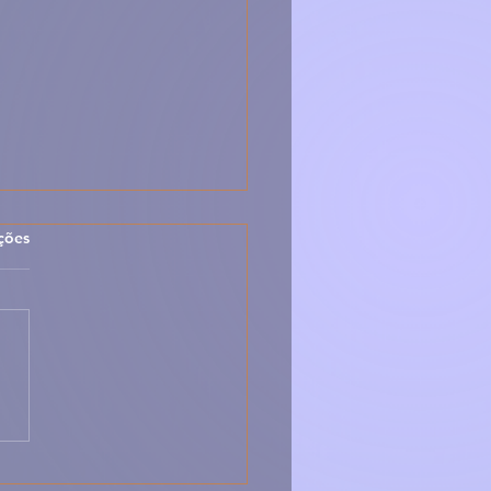
las.
ções
 Maranho da Beira
a – Tradicional,
ático e Cheio de
r Português 🇵🇹