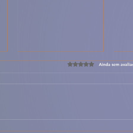
Avaliado com 0 de 5 estre
Ainda sem avalia
Sopa de Entulho – Receita
🐐🍚
Portuguesa Rústica e
Baix
Reconfortante
Arom
Sabo