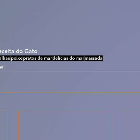
Receita do Gato
alhau
peixe
pratos de mar
delícias do mar
massada
nal