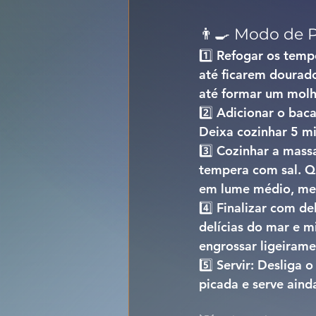
👨‍🍳 Modo de 
1️⃣ 
Refogar os tempe
até ficarem dourado
até formar um molh
2️⃣ 
Adicionar o baca
Deixa cozinhar 5 m
3️⃣ 
Cozinhar a massa
tempera com sal. Qu
em lume médio, me
4️⃣ 
Finalizar com del
delícias do mar e m
engrossar ligeirame
5️⃣ 
Servir: 
Desliga o
picada e serve aind