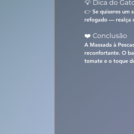
💡 Dica do Gat
👉 Se quiseres um s
refogado — realça o
❤️ Conclusão
A 
Massada à Pesca
reconfortante. O b
tomate e o toque do