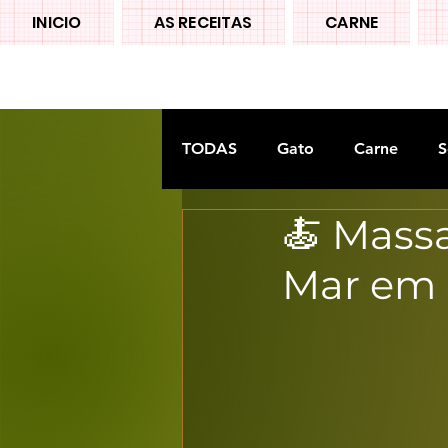
INICIO
AS RECEITAS
CARNE
TODAS
Gato
Carne
S
🍝 Mass
Doces tradiconais
FRUTA
Mar em 