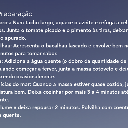
Preparação
ros: 
Num tacho largo, aquece o azeite e refoga a ceb
s. Junta o tomate picado e o pimento às tiras, deixa
o apurado.
lhau: 
Acrescenta o bacalhau lascado e envolve bem n
inutos para tomar sabor.
: 
Adiciona a água quente (o dobro da quantidade de 
ando começar a ferver, junta a massa cotovelo e dei
xendo ocasionalmente.
ícias do mar: 
Quando a massa estiver quase cozida, j
istura bem. Deixa cozinhar por mais 3 a 4 minutos at
nte.
 lume e deixa repousar 2 minutos. Polvilha com coentr
a quente.