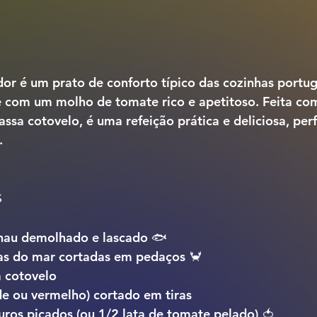
dor
 é um prato de conforto típico das cozinhas portug
 com um molho de tomate rico e apetitoso. Feita co
assa cotovelo
, é uma refeição prática e deliciosa, perf
.
s
hau demolhado e lascado 🐟
ias do mar cortadas em pedaços 🦀
 cotovelo
de ou vermelho) cortado em tiras
ros picados (ou 1/2 lata de tomate pelado) 🍅