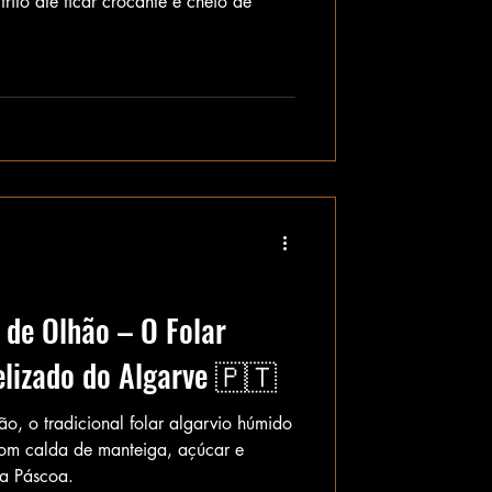
rito até ficar crocante e cheio de
 de Olhão – O Folar
lizado do Algarve 🇵🇹
o, o tradicional folar algarvio húmido
om calda de manteiga, açúcar e
da Páscoa.