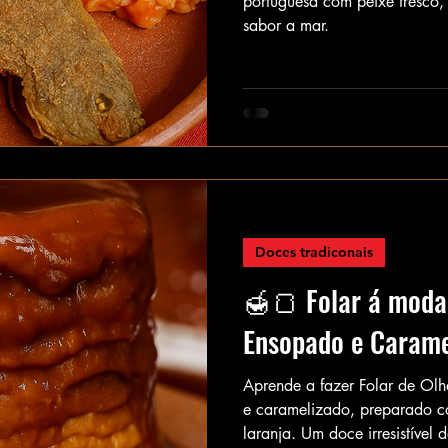
portuguesa com peixe fresco, f
sabor a mar.
Doces tradiconais
🍯🍞 Folar á moda
Ensopado e Carame
Aprende a fazer Folar de Olhã
e caramelizado, preparado c
laranja. Um doce irresistível 