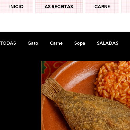
INICIO
AS RECEITAS
CARNE
TODAS
Gato
Carne
Sopa
SALADAS
Doces tradiconais
FRUTAS
Legumes